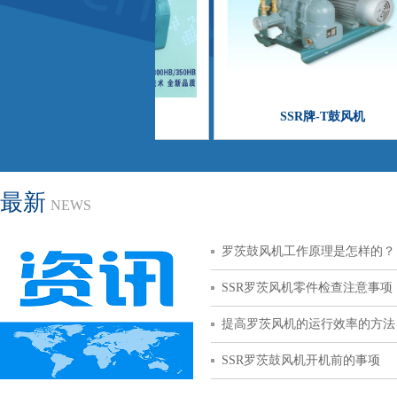
罗茨鼓风机
SSR牌-T鼓风机
最新
NEWS
罗茨鼓风机工作原理是怎样的？
SSR罗茨风机零件检查注意事项
提高罗茨风机的运行效率的方法
SSR罗茨鼓风机开机前的事项