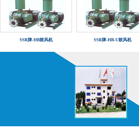
SSR牌-HB鼓风机
SSR牌-HB-U鼓风机