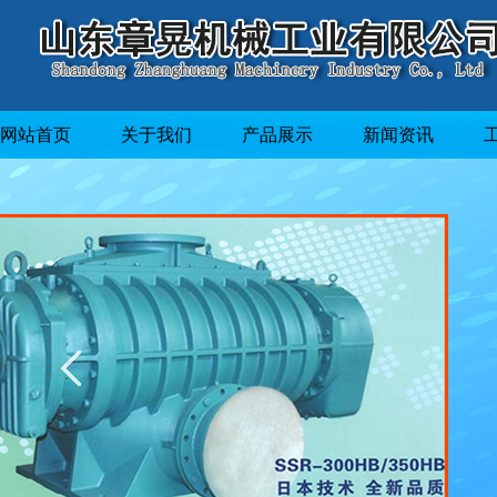
网站首页
关于我们
产品展示
新闻资讯